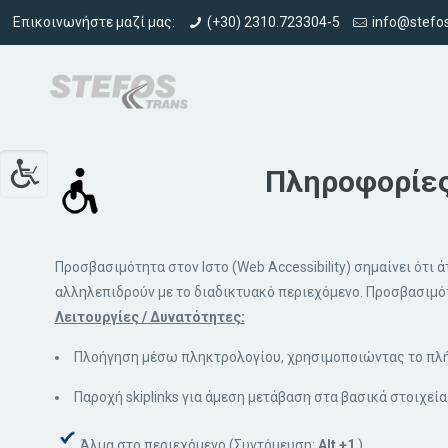
Επικοινωνήστε μαζί μας:
(+30) 2310.723304-5
info@stefos
Πληροφορίε
Προσβασιμότητα στον Ιστο (Web Accessibility) σημαίνει ότι ά
αλληλεπιδρούν με το διαδικτυακό περιεχόμενο. Προσβασιμό
Λειτουργίες / Δυνατότητες:
Πλοήγηση μέσω πληκτρολογίου, χρησιμοποιώντας το πλ
Παροχή skiplinks για άμεση μετάβαση στα βασικά στοιχεία
Άλμα στο περιεχόμενο (Συντόμευση:
Alt +1
)