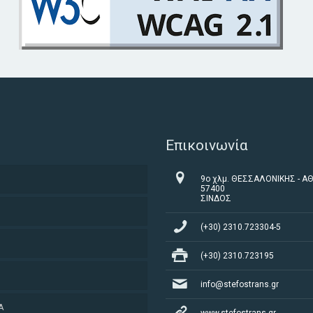
Επικοινωνία
9ο χλμ. ΘΕΣΣΑΛΟΝΙΚΗΣ - Α
57400
ΣΙΝΔΟΣ
(+30) 2310.723304-5
(+30) 2310.723195
ΡΑ ΕΜΠΟΡΕΥΜΑΤΩΝ
info@stefostrans.gr
Α
ΕΣ LOGISTICS